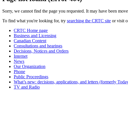
Sorry, we cannot find the page you requested. It may have been move
To find what you're looking for, try
searching the CRTC site
or visit 
CRTC Home page
Business and Licensing
Canadian Content
Consultations and hearings
Decisions, Notices and Orders
Internet
News
Our Organization
Phone
Public Proceedings
What’s new: decisions, applications, and letters (formerly Today
TV and Radio