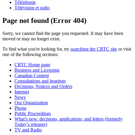
Téléphonie
Télévision et radio
Page not found (Error 404)
Sorry, we cannot find the page you requested. It may have been
moved or may no longer exist.
To find what you're looking for, try
searching the CRTC site
or visit
one of the following sections:
CRTC Home page
Business and Licensing
Canadian Content
Consultations and hearings
Decisions, Notices and Orders
Internet
News
Our Organization
Phone
Public Proceedings
What’s new: decisions, applications, and letters (formerly
Today’s releases)
TV and Radio