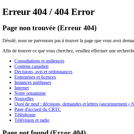
Erreur 404 /
404 Error
Page non trouvée (Erreur 404)
Désolé, nous ne parvenons pas à trouver la page que vous avez deman
Afin de trouver ce que vous cherchez, veuillez effectuer une recherch
Consultations et audiences
Contenu canadien
Décisions, avis et ordonnances
Entreprises et licences
Instances publiques
Internet
Notre organisme
Nouvelles
Quoi de neuf : décisions, demandes et lettres (anciennement « N
Page d'accueil du CRTC
Téléphonie
Télévision et radio
Page not found (Error 404)