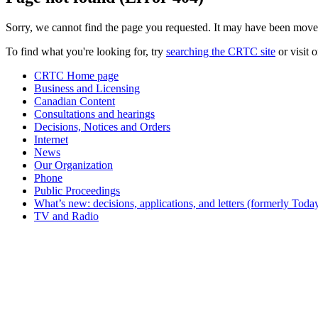
Sorry, we cannot find the page you requested. It may have been move
To find what you're looking for, try
searching the CRTC site
or visit 
CRTC Home page
Business and Licensing
Canadian Content
Consultations and hearings
Decisions, Notices and Orders
Internet
News
Our Organization
Phone
Public Proceedings
What’s new: decisions, applications, and letters (formerly Today
TV and Radio