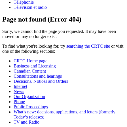
Téléphonie
Télévision et radio
Page not found (Error 404)
Sorry, we cannot find the page you requested. It may have been
moved or may no longer exist.
To find what you're looking for, try
searching the CRTC site
or visit
one of the following sections:
CRTC Home page
Business and Licensing
Canadian Content
Consultations and hearings
Decisions, Notices and Orders
Internet
News
Our Organization
Phone
Public Proceedings
What’s new: decisions, applications, and letters (formerly
Today’s releases)
TV and Radio