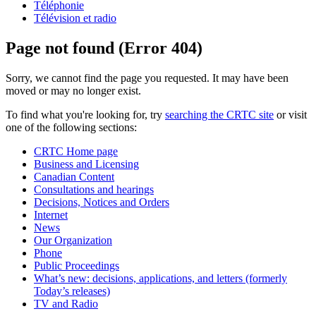
Téléphonie
Télévision et radio
Page not found (Error 404)
Sorry, we cannot find the page you requested. It may have been
moved or may no longer exist.
To find what you're looking for, try
searching the CRTC site
or visit
one of the following sections:
CRTC Home page
Business and Licensing
Canadian Content
Consultations and hearings
Decisions, Notices and Orders
Internet
News
Our Organization
Phone
Public Proceedings
What’s new: decisions, applications, and letters (formerly
Today’s releases)
TV and Radio