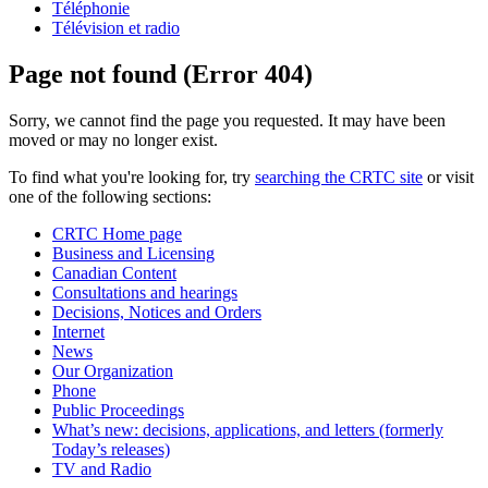
Téléphonie
Télévision et radio
Page not found (Error 404)
Sorry, we cannot find the page you requested. It may have been
moved or may no longer exist.
To find what you're looking for, try
searching the CRTC site
or visit
one of the following sections:
CRTC Home page
Business and Licensing
Canadian Content
Consultations and hearings
Decisions, Notices and Orders
Internet
News
Our Organization
Phone
Public Proceedings
What’s new: decisions, applications, and letters (formerly
Today’s releases)
TV and Radio