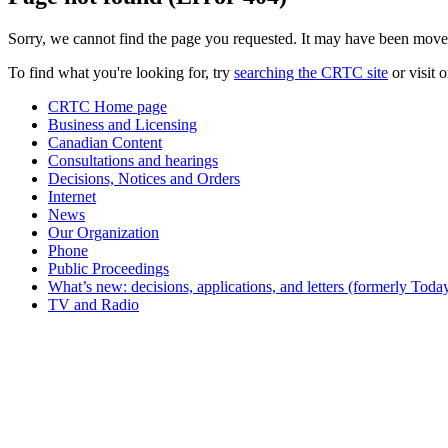
Sorry, we cannot find the page you requested. It may have been move
To find what you're looking for, try
searching the CRTC site
or visit 
CRTC Home page
Business and Licensing
Canadian Content
Consultations and hearings
Decisions, Notices and Orders
Internet
News
Our Organization
Phone
Public Proceedings
What’s new: decisions, applications, and letters (formerly Today
TV and Radio