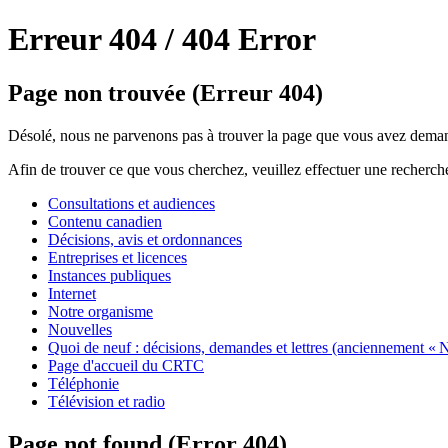
Erreur 404 /
404 Error
Page non trouvée (Erreur 404)
Désolé, nous ne parvenons pas à trouver la page que vous avez deman
Afin de trouver ce que vous cherchez, veuillez effectuer une recherch
Consultations et audiences
Contenu canadien
Décisions, avis et ordonnances
Entreprises et licences
Instances publiques
Internet
Notre organisme
Nouvelles
Quoi de neuf : décisions, demandes et lettres (anciennement « N
Page d'accueil du CRTC
Téléphonie
Télévision et radio
Page not found (Error 404)