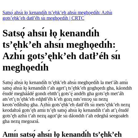
Satsǫ́ ahsı́ı łǫ kenandı́h ts’ęhk’eh ahsı́ı meghǫedı́h: Azhı́ı
gots’ęhk’eh datł’éh sı́ı meghǫedı́h | CRTC
Satsǫ́ ahsı́ı łǫ kenandı́h
ts’ęhk’eh ahsı́ı meghǫedı́h:
Azhı́ı gots’ęhk’eh datł’éh sı́ı
meghǫedı́h
Satsǫ́ ahsı́ı łǫ kenandı́h ts’ęhk’eh ahsı́ı meghǫedı́h la met’áh amı́ı
satsǫ́ ahsı́ı łǫ kenandı́h t’ah aget’ı̨ ts’ęhk’eh goghǫedı gha, káondıh
énıdé megháádé gondı ehtth’ı̨́ gots’ę́ andéh gha gots’ęh met’áh
ats’et’ı̨ ts’ęhk’eh edı̨htł’éh k’eh gozı̨ nıts’enıɂǫ sı́ı nezų
keots’edı́hshǫ gha. Azhı́ı gots’ęhk’eh datł’éh sı́ı mets’ęhk’eh nezų
keodahɂá gots’ęh amı́ı ts’ęh satsǫ́ ahsı́ı łǫ kenandı́h t’ah at’ı̨ énıdé
gots’ęh azhı́ı t’ah nezų agot’ı̨le sı́ı dáondıh t’ah edeghá seegoałeh
gha nezų megoaɂá.
Amı́ı satsǫ́ ahsı́ı łǫ kenandı́h ts’ęhk’eh