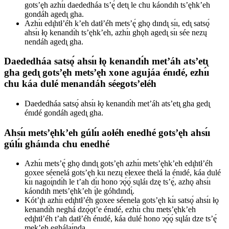
gots’ęh azhı́ı daededháa ts’ę́ detı̨ le chu káondıh ts’ęhk’eh
gondáh agedı̨ gha.
Azhı́ı edı̨htł’éh k’eh datł’éh mets’ę́ ghǫ dındı̨ sı́ı, edı̨ satsǫ́
ahsı́ı łǫ kenandı́h ts’ęhk’eh, azhı́ı ghǫh agedı̨ sı́ı sée nezų
nendáh agedı̨ gha.
Daededháa satsǫ́ ahsı́ı łǫ kenandı́h met’áh ats’etı̨
gha gedı̨ gots’ęh mets’ęh xone agujáa énıdé, ezhı́ı
chu káa dulé menandáh séegots’eléh
Daededháa satsǫ́ ahsı́ı łǫ kenandı́h met’áh ats’etı̨ gha gedı̨
énıdé gondáh agedı̨ gha.
Ahsı́ı mets’ęhk’eh gúlı́ı aołéh enedhé gots’ęh ahsı́ı
gúlı́ı gháında chu enedhé
Azhı́ı mets’ę́ ghǫ dındı̨ gots’ęh azhı́ı mets’ęhk’eh edı̨htł’éh
goxee séenelá gots’ęh kı́ı nezų ełexee thelá la énıdé, káa dulé
kı́ı nagoı̨́ndı́h le t’ah dı́ı hono ɂǫ́ǫ́ sųláı dzę ts’ę́, azhǫ ahsı́ı
káondıh mets’ęhk’eh ı̨́le góhdındı̨́.
Kót’ı̨h azhı́ı edı̨htł’éh goxee séenela gots’ęh kı́ı satsǫ́ ahsı́ı łǫ
kenandı́h neghá dzǫ́ǫt’e énıdé, ezhı́ı chu mets’ęhk’eh
edı̨htł’éh t’ah datł’éh énıdé, káa dulé hono ɂǫ́ǫ́ sųláı dze ts’ę́
mek’eh eghálaı̨́nda.