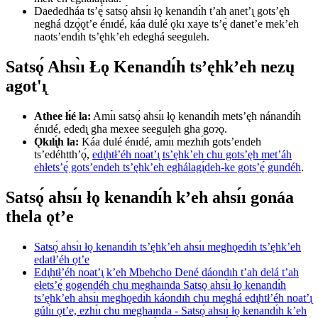
Daededháa ts’ę́ satsǫ́ ahsı́ı łǫ kenandı́h t’ah anet’ı̨ gots’ęh
neghá dzǫ́ǫt’e énıdé, káa dulé ǫkı xaye ts’ę́ danet’e mek’eh
naots’endı́h ts’ęhk’eh edeghá seeguleh.
Satsǫ́ Ahsı̀ı Łǫ Kenandı́h ts’ęhk’eh nezų
agot'ı̨
Athee łı́é la:
Amı́ı satsǫ́ ahsı́ı łǫ kenandı́h mets’ęh nánandı́h
énıdé, ededı̨ gha mexee seeguleh gha goɂǫ.
Ǫkılı̨́h la:
Káa dulé énıdé, amı́ı mezhı́h gots’endeh
ts’edéhtth’ǫ́,
edı̨htł’éh noat’ı̨ ts’ęhk’eh chu gots’ęh met’áh
ehłets’ę́ gots’endeh ts’ęhk’eh eghálagı̨́deh-ke gots’ę́ gundéh
.
Satsǫ́ ahsı́ı łǫ kenandı́h k’eh ahsı́ı gonáa
thela ǫt’e
Satsǫ́ ahsı́ı łǫ kenandı́h ts’ęhk’eh ahsı́ı meghǫedı́h ts’ęhk’eh
edatł’éh ǫt’e
Edı̨htł’éh noat’ı̨ k’eh Mbehcho Dené dáondıh t’ah delá t’ah
ełets’ę́ gogendéh chu meghaında Satsǫ ahsı́ı łǫ kenandı́h
ts’ęhk’eh ahsı́ı meghǫedı́h káondıh chu meghá edı̨htł’éh noat’ı̨
gúlı́ı ǫt’e, ezhı́ı chu meghaında - Satsǫ́ ahsı́ı łǫ kenandı́h k’eh