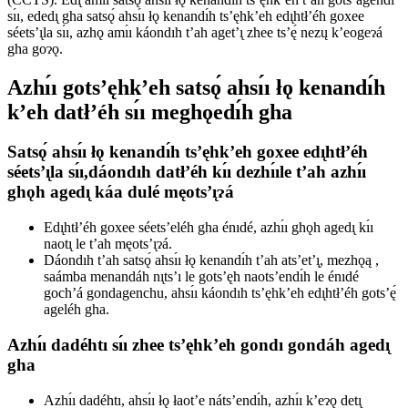
sı́ı, ededı̨ gha satsǫ́ ahsı́ı łǫ kenandı́h ts’ęhk’eh edı̨htł’éh goxee
séets’ı̨la sı́ı, azhǫ amı́ı káondıh t’ah aget’ı̨ zhee ts’ę́ nezų k’eogeɂá
gha goɂǫ.
Azhı́ı gots’ęhk’eh satsǫ́ ahsı́ı łǫ kenandı́h
k’eh datł’éh sı́ı meghǫedı́h gha
Satsǫ́ ahsı́ı łǫ kenandı́h ts’ęhk’eh goxee edı̨htł’éh
séets’ı̨la sı́ı,dáondıh datł’éh kı́ı dezhı́ıle t’ah azhı́ı
ghǫh agedı̨ káa dulé męots’ı̨ɂá
Edı̨htł’éh goxee séets’eléh gha énıdé, azhı́ı ghǫh agedı̨ kı́ı
naotı̨ le t’ah męots’ı̨ɂá.
Dáondıh t’ah satsǫ́ ahsı́ı łǫ kenandı́h t’ah ats’et’ı̨, mezhǫą ,
saámba menandáh nı̨ts’ı le gots’ęh naots’endı́h le énıdé
goch’á gondagenchu, ahsı́ı káondıh ts’ęhk’eh edı̨htł’éh gots’ę́
ageléh gha.
Azhı́ı dadéhtı sı́ı zhee ts’ęhk’eh gondı gondáh agedı̨
gha
Azhı́ı dadéhtı, ahsı́ı łǫ łaot’e náts’endı́h, azhı́ı k’eɂǫ detı̨