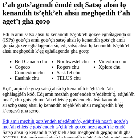
t’ah gots’agendı́ énıdé edı̨ Satsǫ́ ahsı́ı łǫ
kenandı́h ts’ęhk’eh ahsı́ı meghǫedı́h t’ah
aget’ı̨ gha goɂǫ
Edı̨ la amı́ı satsǫ́ ahsı́ı łǫ kenandı́h ts’ęhk’eh goxee eghálagenda sı́ı
(ISPs) gots’ęh amı́ı gots’ęh satsǫ́ ahsı́ı łǫ kenandı́h gots’ęh amı́ı
gonáa goxee eghálagenda sı̀ı, edı̨ satsǫ́ ahsı́ı łǫ kenandı́h ts’ęhk’eh
ahsı́ı meghǫedı́h k’ę́ę́ eghálagenda gha goɂǫ:
Bell Canada chu
Northwestel chu
Videotron chu
Cogeco
Rogers chu
Xplore chu
Connexion chu
SaskTel chu
Eastlink chu
TELUS chu
Kǫt’ı̨ amı́ı sée goɂǫ satsǫ́ ahsı́ı łǫ kenandı́h ts’ęhk’eh t’ah
eghálagı̨́déh kóó, Edı̨ amı́ı mezhı́h gots’endeh ts’edéhtth’ǫ́, edı̨htł’éh
noat’ı̨ chu gots’ęh met’áh ehłets’ę́ gots’endeh ahsı́ı káondıh
sı́ı azhǫ satsǫ́ ahsı́ı łǫ kenandı́h ts’ęhk’eh ahsı́ı meghǫedı́h k’ę́ę́
k’eogeɂá gha goɂǫ.
Edı̨ amı́ı mezhı́h gots’endeh ts’edéhtth’ǫ́, edı̨htł’éh noat’ı̨ gots’ęh
met’áh ehłets’ę́ gots’endeh ts’ęhk’eh goxee nezų agot’ı̨ le énıdé
,
Satsǫ́ ahsı́ı łǫ kenandı́h ts’ęhk’eh ahsı́ı meghǫedı́h geghǫı́ndı́h gha
(CCTS). Edı̨ amı́ı satsǫ́ ahsı́ı łǫ kenandı́h ts’ęhk’eh t’ah gots’agendı