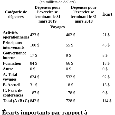
(en milliers de dollars)
Dépenses pour
Dépenses pour
Catégorie de
l’exercice se
l’exercice se
Écart
dépenses
terminant le 31
terminant le 31
mars 2019
mars 2018
Voyages
Activités
423 $
402 $
21 $
opérationnelles
Principaux
100 $
55 $
45 $
intervenants
Gouvernance
17 $
9 $
8 $
interne
Formation
84 $
66 $
18 $
Autre
0 $
0 $
0 $
A. Total
624 $
532 $
92 $
voyages
B. Accueil
31 $
18 $
13 $
C. Frais de
187 $
178 $
9 $
conférences
Total (A+B+C)
842 $
728 $
114 $
Écarts importants par rapport à