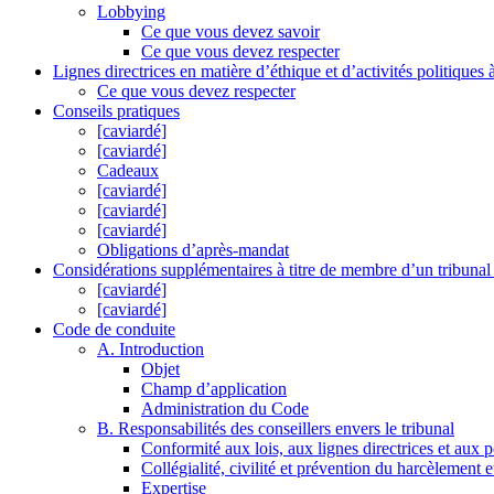
Lobbying
Ce que vous devez savoir
Ce que vous devez respecter
Lignes directrices en matière d’éthique et d’activités politiques 
Ce que vous devez respecter
Conseils pratiques
[caviardé]
[caviardé]
Cadeaux
[caviardé]
[caviardé]
[caviardé]
Obligations d’après-mandat
Considérations supplémentaires à titre de membre d’un tribunal 
[caviardé]
[caviardé]
Code de conduite
A. Introduction
Objet
Champ d’application
Administration du Code
B. Responsabilités des conseillers envers le tribunal
Conformité aux lois, aux lignes directrices et aux p
Collégialité, civilité et prévention du harcèlement et
Expertise