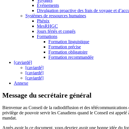
Voyages
Événements
Divulgation proactive des frais de voyage et d’accu
Systèmes de ressources humaines
Phénix
MesRHGC
Jours fériés et congés
Formations
Formation linguistique
Formation précise
Formation obligatoire
Formation recommandée
[caviardé]
[caviardé]
[caviardé]
[caviardé]
Annexe
Message du secrétaire général
Bienvenue au Conseil de la radiodiffusion et des télécommunications 
privilège de pouvoir servir les Canadiens quand le Conseil est appelé
mandat.
Après avoir lu ce document, vous devriez avoir une bonne idée du fonc