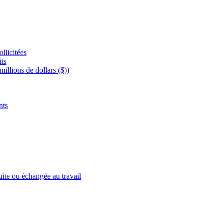
llicitées
its
illions de dollars ($))
nts
ite ou échangée au travail