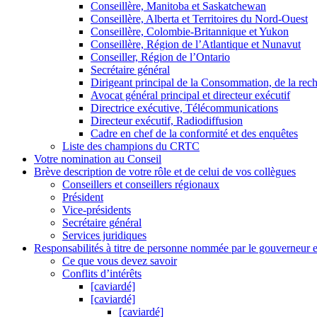
Conseillère, Manitoba et Saskatchewan
Conseillère, Alberta et Territoires du Nord-Ouest
Conseillère, Colombie-Britannique et Yukon
Conseillère, Région de l’Atlantique et Nunavut
Conseiller, Région de l’Ontario
Secrétaire général
Dirigeant principal de la Consommation, de la rec
Avocat général principal et directeur exécutif
Directrice exécutive, Télécommunications
Directeur exécutif, Radiodiffusion
Cadre en chef de la conformité et des enquêtes
Liste des champions du CRTC
Votre nomination au Conseil
Brève description de votre rôle et de celui de vos collègues
Conseillers et conseillers régionaux
Président
Vice-présidents
Secrétaire général
Services juridiques
Responsabilités à titre de personne nommée par le gouverneur en
Ce que vous devez savoir
Conflits d’intérêts
[caviardé]
[caviardé]
[caviardé]