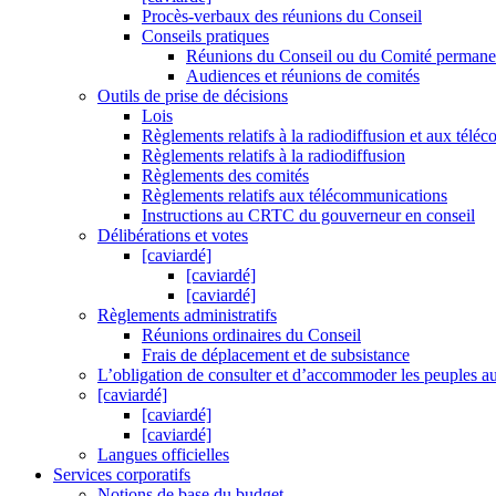
Procès-verbaux des réunions du Conseil
Conseils pratiques
Réunions du Conseil ou du Comité permane
Audiences et réunions de comités
Outils de prise de décisions
Lois
Règlements relatifs à la radiodiffusion et aux tél
Règlements relatifs à la radiodiffusion
Règlements des comités
Règlements relatifs aux télécommunications
Instructions au CRTC du gouverneur en conseil
Délibérations et votes
[caviardé]
[caviardé]
[caviardé]
Règlements administratifs
Réunions ordinaires du Conseil
Frais de déplacement et de subsistance
L’obligation de consulter et d’accommoder les peuples a
[caviardé]
[caviardé]
[caviardé]
Langues officielles
Services corporatifs
Notions de base du budget