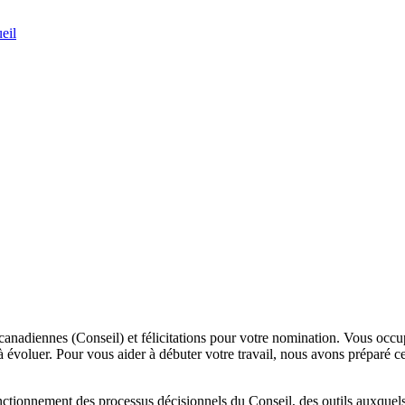
eil
canadiennes (Conseil) et félicitations pour votre nomination. Vous occ
 à évoluer. Pour vous aider à débuter votre travail, nous avons préparé
tionnement des processus décisionnels du Conseil, des outils auxquels v