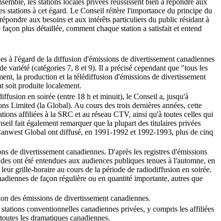
ensemble, les stations locales privées réussissent bien à répondre aux
des stations à cet égard. Le Conseil réitère l'importance du principe du
 répondre aux besoins et aux intérêts particuliers du public résidant à
 façon plus détaillée, comment chaque station a satisfait et entend
ves à l'égard de la diffusion d'émissions de divertissement canadiennes
 variété (catégories 7, 8 et 9). Il a précisé cependant que "tous les
ment, la production et la télédiffusion d'émissions de divertissement
t soit produite localement.
fusion en soirée (entre 18 h et minuit), le Conseil a, jusqu'à
 Limited (la Global). Au cours des trois dernières années, cette
ions affiliées à la SRC et au réseau CTV, ainsi qu'à toutes celles qui
l fait également remarquer que la plupart des titulaires privées
Canwest Global ont diffusé, en 1991-1992 et 1992-1993, plus de cinq
ons de divertissement canadiennes. D'après les registres d'émissions
mandes ont été entendues aux audiences publiques tenues à l'automne, en
r grille-horaire au cours de la période de radiodiffusion en soirée.
nadiennes de façon régulière ou en quantité importante, autres que
sion des émissions de divertissement canadiennes.
tations conventionnelles canadiennes privées, y compris les affiliées
 toutes les dramatiques canadiennes.