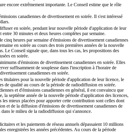
meure encore extrêmement importante. Le Conseil estime que le rôle
 émissions canadiennes de divertissement en soirée. Il s'est intéressé
llars.
fuser en soirée, pendant leur nouvelle période d'application de leur
nt entre 30 minutes et deux heures complètes par semaine.
 de cinq heures par semaine d'émissions de divertissement canadiennes
r semaine en soirée au cours des trois premières années de la nouvelle
ns. Le Conseil signale que, dans tous les cas, les propositions des
usées en soirée.
on minimums d'émissions de divertissement canadiennes en soirée. Elles
rver suffisamment de souplesse dans l'inscription à l'horaire de
e divertissement canadiennes en soirée.
 titulaires pour la nouvelle période d'application de leur licence, le
s de qualité au cours de la période de radiodiffusion en soirée.
diennes et d'émissions canadiennes en général, il est convaincu que
ue, la septième année de la nouvelle période d'application des licences,
 les mieux placées pour apporter cette contribution sont celles dont
tion et de la diffusion d'émissions de divertissement canadiennes de
 dans le milieu de la radiodiffusion qui s'annonce.
icitaires et les paiements de réseau annuels dépassaient 10 millions
tales enregistrées les années précédentes. Au cours de la période