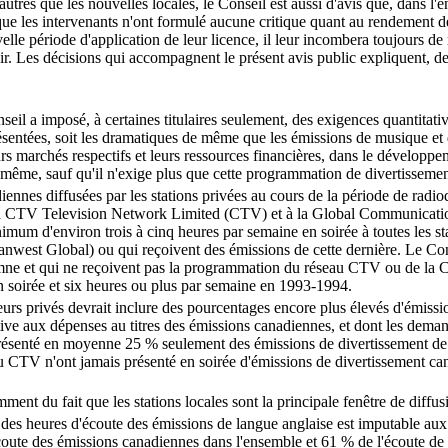
autres que les nouvelles locales, le Conseil est aussi d'avis que, dans l'
gne que les intervenants n'ont formulé aucune critique quant au rendement 
uvelle période d'application de leur licence, il leur incombera toujours de
vir. Les décisions qui accompagnent le présent avis public expliquent, de
eil a imposé, à certaines titulaires seulement, des exigences quantitati
ésentées, soit les dramatiques de même que les émissions de musique et de
leurs marchés respectifs et leurs ressources financières, dans le développe
 même, sauf qu'il n'exige plus que cette programmation de divertissemen
nes diffusées par les stations privées au cours de la période de radiodif
la CTV Television Network Limited (CTV) et à la Global Communications
mum d'environ trois à cinq heures par semaine en soirée à toutes les stat
est Global) ou qui reçoivent des émissions de cette dernière. Le Consei
mne et qui ne reçoivent pas la programmation du réseau CTV ou de la 
 soirée et six heures ou plus par semaine en 1993-1994.
eurs privés devrait inclure des pourcentages encore plus élevés d'émissi
lative aux dépenses au titres des émissions canadiennes, et dont les de
ésenté en moyenne 25 % seulement des émissions de divertissement de leu
au CTV n'ont jamais présenté en soirée d'émissions de divertissement ca
ent du fait que les stations locales sont la principale fenêtre de diffu
es heures d'écoute des émissions de langue anglaise est imputable aux s
écoute des émissions canadiennes dans l'ensemble et 61 % de l'écoute de