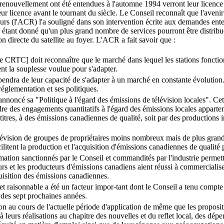
enouvellement ont été entendues à l'automne 1994 verront leur licence r
 licence avant le tournant du siècle. Le Conseil reconnaît que l'avenir s
rs (l'ACR) l'a souligné dans son intervention écrite aux demandes entend
étant donné qu'un plus grand nombre de services pourront être distribu
on directe du satellite au foyer. L'ACR a fait savoir que :
e CRTC] doit reconnaître que le marché dans lequel les stations foncti
aient la souplesse voulue pour s'adapter.
épendra de leur capacité de s'adapter à un marché en constante évolutio
réglementation et ses politiques.
 annoncé sa "Politique à l'égard des émissions de télévision locales". Cet
endre des engagements quantitatifs à l'égard des émissions locales apparte
 titres, à des émissions canadiennes de qualité, soit par des productions
télévision de groupes de propriétaires moins nombreux mais de plus grande
ilitent la production et l'acquisition d'émissions canadiennes de qualité 
ation sanctionnés par le Conseil et commandités par l'industrie permet
rs et les producteurs d'émissions canadiens aient réussi à commercialiser
uisition des émissions canadiennes.
t raisonnable a été un facteur impor-tant dont le Conseil a tenu compte 
s des sept prochaines années.
n au cours de l'actuelle période d'application de même que les proposit
à leurs réalisations au chapitre des nouvelles et du reflet local, des dépe