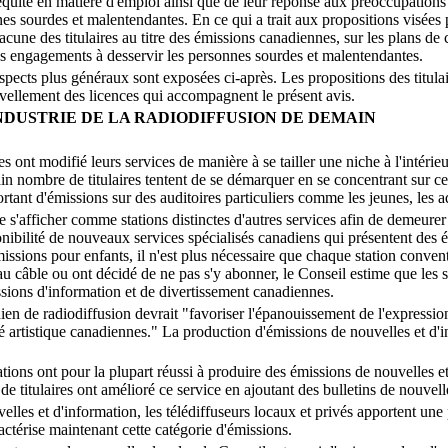
équité en matière d'emploi ainsi que de leur réponse aux préoccupations 
s sourdes et malentendantes. En ce qui a trait aux propositions visées pa
acune des titulaires au titre des émissions canadiennes, sur les plans d
es engagements à desservir les personnes sourdes et malentendantes.
aspects plus généraux sont exposées ci-après. Les propositions des titulai
uvellement des licences qui accompagnent le présent avis.
NDUSTRIE DE LA RADIODIFFUSION DE DEMAIN
ires ont modifié leurs services de manière à se tailler une niche à l'intéri
tain nombre de titulaires tentent de se démarquer en se concentrant sur c
tant d'émissions sur des auditoires particuliers comme les jeunes, les ad
de s'afficher comme stations distinctes d'autres services afin de demeurer
nibilité de nouveaux services spécialisés canadiens qui présentent des é
issions pour enfants, il n'est plus nécessaire que chaque station convent
u câble ou ont décidé de ne pas s'y abonner, le Conseil estime que les
issions d'information et de divertissement canadiennes.
dien de radiodiffusion devrait "favoriser l'épanouissement de l'express
ité artistique canadiennes." La production d'émissions de nouvelles et d'
ations ont pour la plupart réussi à produire des émissions de nouvelles et
e titulaires ont amélioré ce service en ajoutant des bulletins de nouvell
les et d'information, les télédiffuseurs locaux et privés apportent une pré
aractérise maintenant cette catégorie d'émissions.