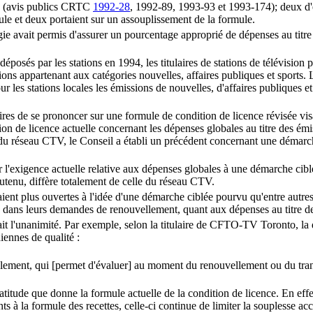
ics (avis publics CRTC
1992-28
, 1992-89, 1993-93 et 1993-174); deux d'en
le et deux portaient sur un assouplissement de la formule.
gie avait permis d'assurer un pourcentage approprié de dépenses au titre
déposés par les stations en 1994, les titulaires de stations de télévisio
ons appartenant aux catégories nouvelles, affaires publiques et sports. 
 les stations locales les émissions de nouvelles, d'affaires publiques et d
aires de se prononcer sur une formule de condition de licence révisée vi
on de licence actuelle concernant les dépenses globales au titre des émi
ce du réseau CTV, le Conseil a établi un précédent concernant une démarc
rer l'exigence actuelle relative aux dépenses globales à une démarche cib
soutenu, diffère totalement de celle du réseau CTV.
ient plus ouvertes à l'idée d'une démarche ciblée pourvu qu'entre autres
, dans leurs demandes de renouvellement, quant aux dépenses au titre de
fait l'unanimité. Par exemple, selon la titulaire de CFTO-TV Toronto, l
iennes de qualité :
ent, qui [permet d'évaluer] au moment du renouvellement ou du transfert 
latitude que donne la formule actuelle de la condition de licence. En eff
 formule des recettes, celle-ci continue de limiter la souplesse accrue