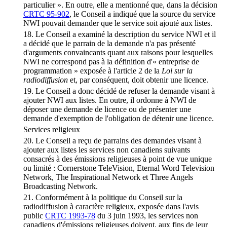
particulier ». En outre, elle a mentionné que, dans la décision
CRTC 95-902
, le Conseil a indiqué que la source du service
NWI pouvait demander que le service soit ajouté aux listes.
18. Le Conseil a examiné la description du service NWI et il
a décidé que le parrain de la demande n'a pas présenté
d'arguments convaincants quant aux raisons pour lesquelles
NWI ne correspond pas à la définition d'« entreprise de
programmation » exposée à l'article 2 de la
Loi sur la
radiodiffusion
et, par conséquent, doit obtenir une licence.
19. Le Conseil a donc décidé de refuser la demande visant à
ajouter NWI aux listes. En outre, il ordonne à NWI de
déposer une demande de licence ou de présenter une
demande d'exemption de l'obligation de détenir une licence.
Services religieux
20. Le Conseil a reçu de parrains des demandes visant à
ajouter aux listes les services non canadiens suivants
consacrés à des émissions religieuses à point de vue unique
ou limité : Cornerstone TeleVision, Eternal Word Television
Network, The Inspirational Network et Three Angels
Broadcasting Network.
21. Conformément à la politique du Conseil sur la
radiodiffusion à caractère religieux, exposée dans l'avis
public
CRTC 1993-78
du 3 juin 1993, les services non
canadiens d'émissions religieuses doivent, aux fins de leur