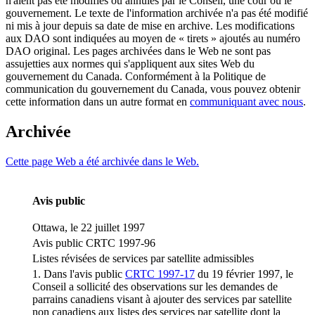
n'aient pas été modifiés ou annulés par le Conseil, une cour ou le
gouvernement. Le texte de l'information archivée n'a pas été modifié
ni mis à jour depuis sa date de mise en archive. Les modifications
aux DAO sont indiquées au moyen de « tirets » ajoutés au numéro
DAO original. Les pages archivées dans le Web ne sont pas
assujetties aux normes qui s'appliquent aux sites Web du
gouvernement du Canada. Conformément à la Politique de
communication du gouvernement du Canada, vous pouvez obtenir
cette information dans un autre format en
communiquant avec nous
.
Archivée
Cette page Web a été archivée dans le Web.
Avis public
Ottawa, le 22 juillet 1997
Avis public CRTC 1997-96
Listes révisées de services par satellite admissibles
1. Dans l'avis public
CRTC 1997-17
du 19 février 1997, le
Conseil a sollicité des observations sur les demandes de
parrains canadiens visant à ajouter des services par satellite
non canadiens aux listes des services par satellite dont la