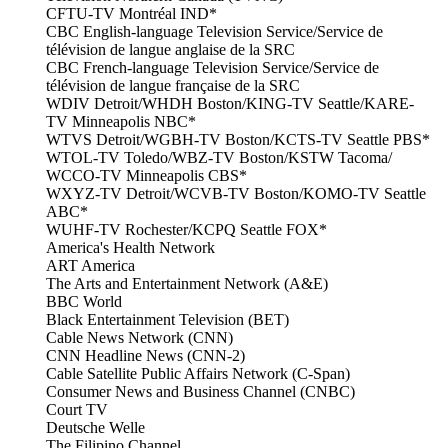
CFTU-TV Montréal IND*
CBC English-language Television Service/Service de
télévision de langue anglaise de la SRC
CBC French-language Television Service/Service de
télévision de langue française de la SRC
WDIV Detroit/WHDH Boston/KING-TV Seattle/KARE-
TV Minneapolis NBC*
WTVS Detroit/WGBH-TV Boston/KCTS-TV Seattle PBS*
WTOL-TV Toledo/WBZ-TV Boston/KSTW Tacoma/
WCCO-TV Minneapolis CBS*
WXYZ-TV Detroit/WCVB-TV Boston/KOMO-TV Seattle
ABC*
WUHF-TV Rochester/KCPQ Seattle FOX*
America's Health Network
ART America
The Arts and Entertainment Network (A&E)
BBC World
Black Entertainment Television (BET)
Cable News Network (CNN)
CNN Headline News (CNN-2)
Cable Satellite Public Affairs Network (C-Span)
Consumer News and Business Channel (CNBC)
Court TV
Deutsche Welle
The Filipino Channel