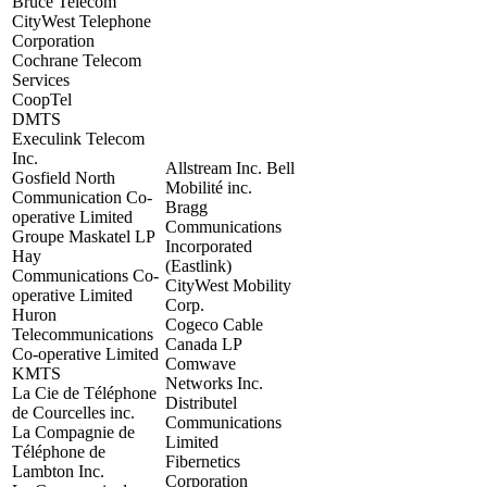
Bruce Telecom
CityWest Telephone
Corporation
Cochrane Telecom
Services
CoopTel
DMTS
Execulink Telecom
Inc.
Allstream Inc. Bell
Gosfield North
Mobilité inc.
Communication Co-
Bragg
operative Limited
Communications
Groupe Maskatel LP
Incorporated
Hay
(Eastlink)
Communications Co-
CityWest Mobility
operative Limited
Corp.
Huron
Cogeco Cable
Telecommunications
Canada LP
Co-operative Limited
Comwave
KMTS
Networks Inc.
La Cie de Téléphone
Distributel
de Courcelles inc.
Communications
La Compagnie de
Limited
Téléphone de
Fibernetics
Lambton Inc.
Corporation