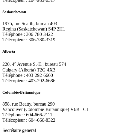
Télécopieur :
204-983-6317
Saskatchewan
1975, rue Scarth, bureau 403
Regina (Saskatchewan) S4P 2H1
Téléphone :
306-780-3422
Télécopieur :
306-780-3319
Alberta
e
220, 4
Avenue S.-E., bureau 574
Calgary (Alberta) T2G 4X3
Téléphone :
403-292-6660
Télécopieur :
403-292-6686
Colombie-Britannique
858, rue Beatty, bureau 290
Vancouver (Colombie-Britannique) V6B 1C1
Téléphone :
604-666-2111
Télécopieur :
604-666-8322
Secrétaire general