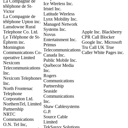
La Compagnie de
Ice Wireless Inc.
téléphone de St-
Iristel Inc.
Victor
Latitude Wireless
La Compagnie de
Lynx Mobility Inc.
téléphone Upton inc.
Managed Network
Lansdowne Rural
Systems Inc.
Telephone Co. Ltd.
Apple Inc. Blackberry
Novus
Le Téléphone de St-
CPR Call Blocker
Entertainment Inc.
Éphrem inc.
Google Inc. Microsoft
Primus
Mornington
Tru Call UK True
Telecommunications
Communications Co-
Caller White Pages inc.
Canada Inc.
operative Limited
Public Mobile Inc.
Nexicom
Québecor Media
Telecommunications
Inc.
Inc.
Rogers
Nexicom Telephones
Communications
Inc.
Partnership
North Frontenac
Seaside
Telephone
Communications
Corporation Ltd.
Inc.
NorthernTel, Limited
Shaw Cablesystems
Partnership
G.P.
NRTC
Source Cable
Communications
Limited
O.N. Tel Inc,
TekSavvy Solutions