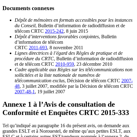
Documents connexes
Dépôt de mémoires en formats accessibles pour les instances
du Conseil
, Bulletin d’information de radiodiffusion et de
télécom CRTC
2015-242
, 8 juin 2015
Dépôt d’interventions favorables conjointes
, Bulletin
d’information de télécom
CRTC
2011-693
, 8 novembre 2011
Lignes directrices à l’égard des Règles de pratique et de
procédure du CRTC
, Bulletin d’information de radiodiffusion
et de télécom CRTC
2010-959
, 23 décembre 2010
Cadre applicable aux Règles sur les télécommunications non
sollicitées et la liste nationale de numéros de
télécommunication exclus
, Décision de télécom CRTC
2007-
48
, 3 juillet 2007, modifiée par la Décision de télécom CRTC
2007-48-1
, 19 juillet 2007
Annexe 1 à l’Avis de consultation de
Conformité et Enquêtes CRTC
2015-333
Tel qu’indiqué au paragraphe 16 du présent avis, on demande aux
grandes ESLT et à Norouestel, de même qu’aux petites ESLT, aux
ESLC et à certains autres FST/vendeurs nommés à l’annexe 2, de