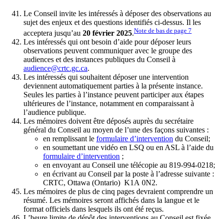
Le Conseil invite les intéressés à déposer des observations au
sujet des enjeux et des questions identifiés ci-dessus. Il les
Note de bas de page
7
acceptera jusqu’au
20 février 2025
.
Les intéressés qui ont besoin d’aide pour déposer leurs
observations peuvent communiquer avec le groupe des
audiences et des instances publiques du Conseil à
audience@crtc.gc.ca
.
Les intéressés qui souhaitent déposer une intervention
deviennent automatiquement parties à la présente instance.
Seules les parties à l’instance peuvent participer aux étapes
ultérieures de l’instance, notamment en comparaissant à
l’audience publique.
Les mémoires doivent être déposés auprès du secrétaire
général du Conseil au moyen de l’une des façons suivantes :
en remplissant le
formulaire d’intervention
du Conseil;
en soumettant une vidéo en LSQ ou en ASL à l’aide du
formulaire d’intervention
;
en envoyant au Conseil une télécopie au 819-994-0218;
en écrivant au Conseil par la poste à l’adresse suivante :
CRTC, Ottawa (Ontario) K1A 0N2.
Les mémoires de plus de cinq pages devraient comprendre un
résumé. Les mémoires seront affichés dans la langue et le
format officiels dans lesquels ils ont été reçus.
L’heure limite de dépôt des interventions au Conseil est fixée