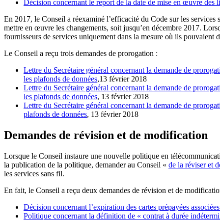
Décision concernant le report de la date de mise en œuvre des li
En 2017, le Conseil a réexaminé l’efficacité du Code sur les services s
mettre en œuvre les changements, soit jusqu’en décembre 2017. Lorsque 
fournisseurs de services uniquement dans la mesure où ils pouvaient d
Le Conseil a reçu trois demandes de prorogation :
Lettre du Secrétaire général concernant la demande de prorogatio
les plafonds de données
,13 février 2018
Lettre du Secrétaire général concernant la demande de prorogati
les plafonds de données
, 13 février 2018
Lettre du Secrétaire général concernant la demande de prorogatio
plafonds de données
, 13 février 2018
Demandes de révision et de modification
Lorsque le Conseil instaure une nouvelle politique en télécommunicati
la publication de la politique, demander au Conseil «
de la réviser et 
les services sans fil.
En fait, le Conseil a reçu deux demandes de révision et de modification
Décision concernant l’expiration des cartes prépayées associées 
Politique concernant la définition de « contrat à durée indéterm