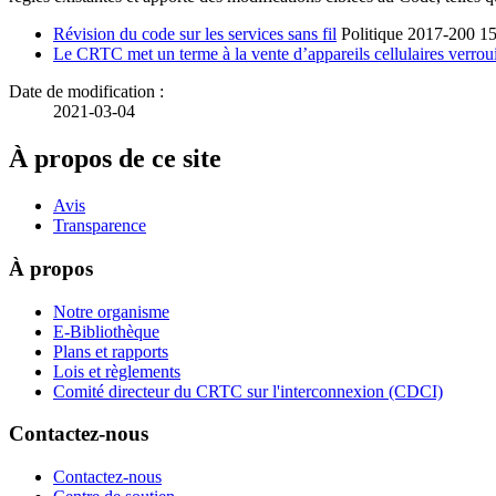
Révision du code sur les services sans fil
Politique 2017-200 15
Le CRTC met un terme à la vente d’appareils cellulaires verrouil
Date de modification :
2021-03-04
À propos de ce site
Avis
Transparence
À propos
Notre organisme
E-Bibliothèque
Plans et rapports
Lois et règlements
Comité directeur du CRTC sur l'interconnexion (CDCI)
Contactez-nous
Contactez-nous