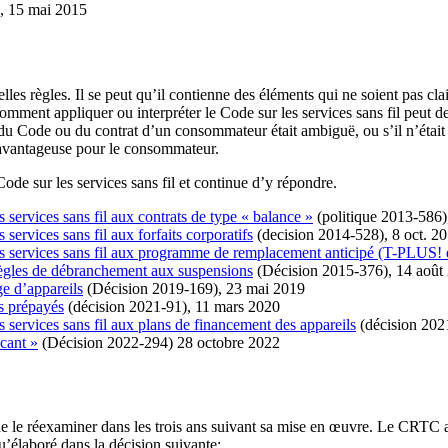
, 15 mai 2015
lles règles. Il se peut qu’il contienne des éléments qui ne soient pas cla
comment appliquer ou interpréter le Code sur les services sans fil peut de
tie du Code ou du contrat d’un consommateur était ambiguë, ou s’il n’ét
e avantageuse pour le consommateur.
ode sur les services sans fil et continue d’y répondre.
s services sans fil aux contrats de type « balance »
(politique 2013-586)
 services sans fil aux forfaits corporatifs
(decision 2014-528), 8 oct. 2
 les services sans fil aux programme de remplacement anticipé (T-PLUS!
s règles de débranchement aux suspensions
(Décision 2015-376), 14 août
ge d’appareils
(Décision 2019-169), 23 mai 2019
es prépayés
(décision 2021-91), 11 mars 2020
es services sans fil aux plans de financement des appareils
(décision 202
icant »
(Décision 2022-294) 28 octobre 2022
 de le réexaminer dans les trois ans suivant sa mise en œuvre. Le CRTC a 
qu’élaboré dans la décision suivante: