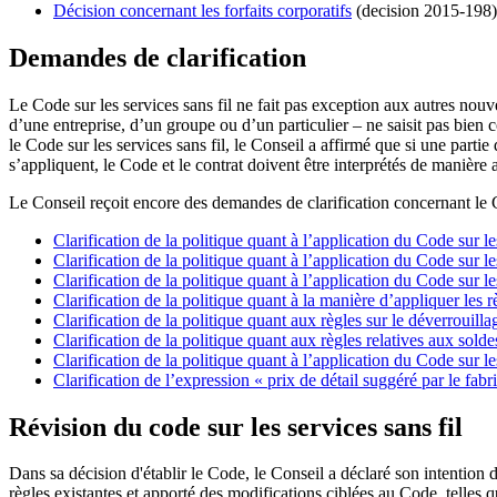
Décision concernant les forfaits corporatifs
(decision 2015-198)
Demandes de clarification
Le Code sur les services sans fil ne fait pas exception aux autres nouve
d’une entreprise, d’un groupe ou d’un particulier – ne saisit pas bien 
le Code sur les services sans fil, le Conseil a affirmé que si une par
s’appliquent, le Code et le contrat doivent être interprétés de manièr
Le Conseil reçoit encore des demandes de clarification concernant le C
Clarification de la politique quant à l’application du Code sur le
Clarification de la politique quant à l’application du Code sur les
Clarification de la politique quant à l’application du Code sur
Clarification de la politique quant à la manière d’appliquer le
Clarification de la politique quant aux règles sur le déverrouilla
Clarification de la politique quant aux règles relatives aux sold
Clarification de la politique quant à l’application du Code sur l
Clarification de l’expression « prix de détail suggéré par le fabr
Révision du code sur les services sans fil
Dans sa décision d'établir le Code, le Conseil a déclaré son intention
règles existantes et apporté des modifications ciblées au Code, telles 