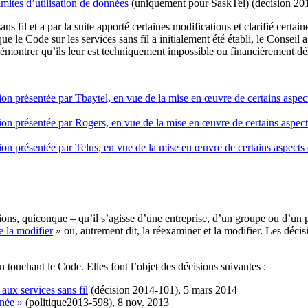
mites d’utilisation de données
(uniquement pour SaskTel) (décision 201
ans fil et a par la suite apporté certaines modifications et clarifié cer
le Code sur les services sans fil a initialement été établi, le Conseil 
émontrer qu’ils leur est techniquement impossible ou financièrement dér
n présentée par Tbaytel, en vue de la mise en œuvre de certains aspects
on présentée par Rogers, en vue de la mise en œuvre de certains aspects 
n présentée par Telus, en vue de la mise en œuvre de certains aspects du
ons, quiconque – qu’il s’agisse d’une entreprise, d’un groupe ou d’un p
de la modifier
» ou, autrement dit, la réexaminer et la modifier. Les déci
 touchant le Code. Elles font l’objet des décisions suivantes :
aux services sans fil
(décision 2014-101), 5 mars 2014
inée »
(politique2013-598), 8 nov. 2013