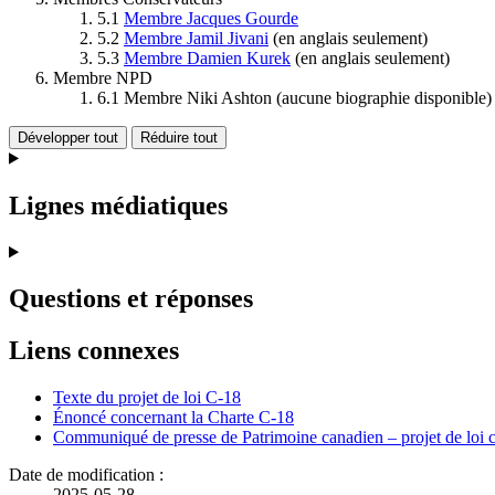
5.1
Membre Jacques Gourde
5.2
Membre Jamil Jivani
(en anglais seulement)
5.3
Membre Damien Kurek
(en anglais seulement)
Membre NPD
6.1 Membre Niki Ashton (aucune biographie disponible)
Développer tout
Réduire tout
Lignes médiatiques
Questions et réponses
Liens connexes
Texte du projet de loi C-18
Énoncé concernant la Charte C-18
Communiqué de presse de Patrimoine canadien – projet de loi 
Date de modification :
2025-05-28