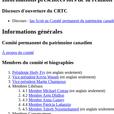
Discours d'ouverture du CRTC
Discours :
Ian Scott au Comité permanent du patrimoine canad
Informations générales
Comité permanent du patrimoine canadien
À propos du comité
Membres du comité et biographies
Présidente Hedy Fry
(en anglais seulement)
Vice-président Kevin Waugh
(en anglais seulement)
Vice-président Martin Champoux
Membres Libéraux
4.1
Membre Michael Coteau
(en anglais seulement)
4.2
Membre Anju Dhillon
4.3
Membre Anna Gainey
4.4
Membre Patricia Lattanzio
4.5
Membre Taleeb Noormohamed
(en anglais seulement
Membres Conservateurs