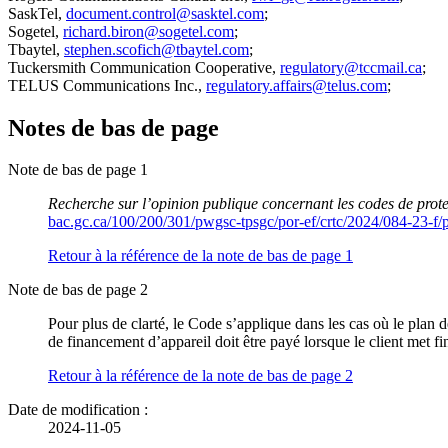
SaskTel,
document.control@sasktel.com
;
Sogetel,
richard.biron@sogetel.com
;
Tbaytel,
stephen.scofich@tbaytel.com
;
Tuckersmith Communication Cooperative,
regulatory@tccmail.ca
;
TELUS Communications Inc.,
regulatory.affairs@telus.com
;
Notes de bas de page
Note de bas de page 1
Recherche sur l’opinion publique concernant les codes de pr
bac.gc.ca/100/200/301/pwgsc-tpsgc/por-ef/crtc/2024/084-23-f/
Retour à la référence de la note de bas de page
1
Note de bas de page 2
Pour plus de clarté, le Code s’applique dans les cas où le plan d
de financement d’appareil doit être payé lorsque le client met fi
Retour à la référence de la note de bas de page
2
Date de modification :
2024-11-05