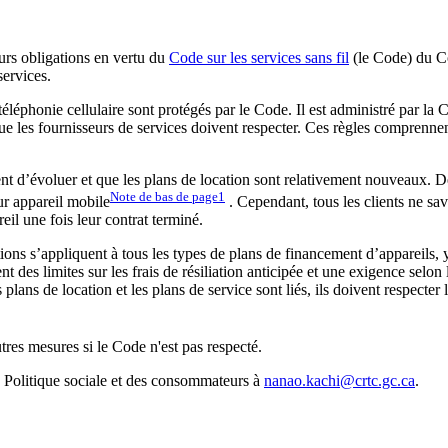
leurs obligations en vertu du
Code sur les services sans fil
(le Code) du Co
services.
léphonie cellulaire sont protégés par le Code. Il est administré par la 
ue les fournisseurs de services doivent respecter. Ces règles comprennen
 d’évoluer et que les plans de location sont relativement nouveaux. Dep
Note de bas de page
1
ur appareil mobile
. Cependant, tous les clients ne sav
eil une fois leur contrat terminé.
ns s’appliquent à tous les types de plans de financement d’appareils, y 
des limites sur les frais de résiliation anticipée et une exigence selon
lans de location et les plans de service sont liés, ils doivent respect
tres mesures si le Code n'est pas respecté.
, Politique sociale et des consommateurs à
nanao.kachi@crtc.gc.ca
.