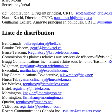
Marc Morin
Secrétaire général
c.c.: Scott Hutton, Dirigeant principal, CRTC,
scott.hutton@crtc.gc.c
Nanao Kachi, Directeur, CRTC,
nanao.kachi@crtc.gc.ca
Guillaume Leclerc, Analyste principal en politiques, CRTC,
guillaume
Liste de distribution
Bell Canada,
bell.regulatory@bell.ca
;
Brooke Telecom,
geoff@brooketel.ca
;
Bruce Telecom,
Regulatory@brucetelecom.com
;
Commission des plaintes relatives aux services de télécom-télévisio
Bragg Communications Inc., faisant affaire sous le nom d’Eastlink,
Re
Wightman,
regulatory@corp.wightman.ca
;
Execulink,
martha.facey@execulink.com
;
Hay Communications Co-operative,
a.lawrence@hay.net
;
HuronTel,
ryan.mcclinchey@hurontel.on.ca
;
Ice Wireless,
regulatory@icewireless.com
;
Iristel,
regulatory@iristel.com
;
Mornington,
knaylor@mornington.ca
;
Mornington,
lhallahan@mornington.ca
;
Quadro,
regulatory@quadro.net
;
Vidéotron,
regaffairs@quebecor.com
;
Rogers Communications Canada Inc.,
rwi_gr@rci.rogers.com
;