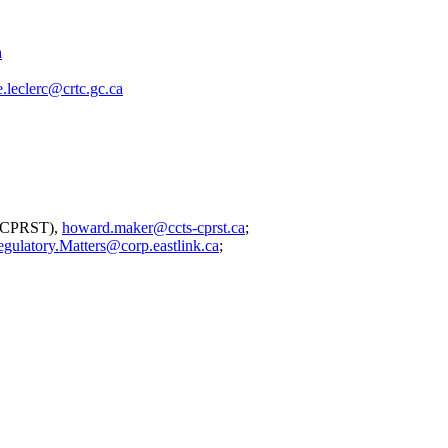
a
.leclerc@crtc.gc.ca
n (CPRST),
howard.maker@ccts-cprst.ca
;
gulatory.Matters@corp.eastlink.ca
;