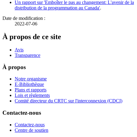
Un rapport sur 'Emboîter le pas au changement: L'avenir de la
distribution de la programmation au Canada'
.
Date de modification :
2022-07-06
À propos de ce site
Avis
Transparence
À propos
Notre organisme
E-Bibliothèque
Plans et rapports
Lois et règlements
Comité directeur du CRTC sur l'interconnexion (CDCI)
Contactez-nous
Contactez-nous
Centre de soutien