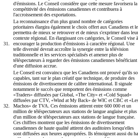
d'émissions. Le Conseil considère que cette mesure favorisera la
compétitivité des émissions canadiennes et contribuera à
l'accroissement des exportations.
La reconnaissance d'un plus grand nombre de catégories
prioritaires élargira également le choix offert aux Canadiens et l
permettra de mieux se retrouver et de mieux s'exprimer dans leu
contexte régional. En élargissant ces catégories, le Conseil vise 
31.
encourager la production d'émissions à caractère régional. Une
telle diversité devrait accroître la synergie entre la télévision
traditionnelle et les services spécialisés et amener plus de
téléspectateurs à regarder des émissions canadiennes bénéficiant
d'une diffusion accrue.
Le Conseil est convaincu que les Canadiens ont prouvé qu'ils so
capables, tant sur le plan créatif que technique, de produire des
émissions de divertissement de calibre international. Il signale
notamment le succès que remportent des émissions comme
«Traders» diffusées par Global, «The City» et «Cold Squad»
diffusées par CTV, «Wind at My Back» de WIC et CBC et «Le
32.
Machos» de TVA. Ces émissions attirent entre 600 000 et un
million de téléspectateurs aux stations de langue anglaise et plus
d'un million de téléspectateurs aux stations de langue française.
Ces chiffres montrent que les émissions de divertissement
canadiennes de haute qualité attirent des auditoires lorsqu'elles
sont diffusées aux heures appropriées. Ils témoignent aussi du h