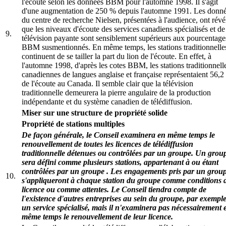
l'écoute selon les données BBM pour l'automne 1998. Il s'agit
d'une augmentation de 250 % depuis l'automne 1991. Les donn
du centre de recherche Nielsen, présentées à l'audience, ont révé
que les niveaux d'écoute des services canadiens spécialisés et de
9.
télévision payante sont sensiblement supérieurs aux pourcentage
BBM susmentionnés. En même temps, les stations traditionnelle
continuent de se tailler la part du lion de l'écoute. En effet, à
l'automne 1998, d'après les cotes BBM, les stations traditionnell
canadiennes de langues anglaise et française représentaient 56,
de l'écoute au Canada. Il semble clair que la télévision
traditionnelle demeurera la pierre angulaire de la production
indépendante et du système canadien de télédiffusion.
Miser sur une structure de propriété solide
Propriété de stations multiples
De façon générale, le Conseil examinera en même temps le
renouvellement de toutes les licences de télédiffusion
traditionnelle détenues ou contrôlées par un groupe. Un grou
sera défini comme plusieurs stations, appartenant à ou étant
contrôlées par un groupe . Les engagements pris par un grou
10.
s'appliqueront à chaque station du groupe comme conditions 
licence ou comme attentes. Le Conseil tiendra compte de
l'existence d'autres entreprises au sein du groupe, par exempl
un service spécialisé, mais il n'examinera pas nécessairement 
même temps le renouvellement de leur licence.