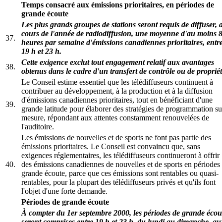
Temps consacré aux émissions prioritaires, en périodes de
grande écoute
Les plus grands groupes de stations seront requis de diffuser, 
cours de l'année de radiodiffusion, une moyenne d'au moins 
37.
heures par semaine d'émissions canadiennes prioritaires, entr
19 h et 23 h.
Cette exigence exclut tout engagement relatif aux avantages
38.
obtenus dans le cadre d'un transfert de contrôle ou de propriét
Le Conseil estime essentiel que les télédiffuseurs continuent à
contribuer au développement, à la production et à la diffusion
d'émissions canadiennes prioritaires, tout en bénéficiant d'une
39.
grande latitude pour élaborer des stratégies de programmation su
mesure, répondant aux attentes constamment renouvelées de
l'auditoire.
Les émissions de nouvelles et de sports ne font pas partie des
émissions prioritaires. Le Conseil est convaincu que, sans
exigences réglementaires, les télédiffuseurs continueront à offrir
40.
des émissions canadiennes de nouvelles et de sports en périodes
grande écoute, parce que ces émissions sont rentables ou quasi-
rentables, pour la plupart des télédiffuseurs privés et qu'ils font
l'objet d'une forte demande.
Périodes de grande écoute
À compter du 1er septembre 2000, les périodes de grande écou
seront comprises entre 19 h et 23 h, du lundi au dimanche, au