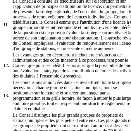
Le Conseil a consulté les télédiffuseurs sur l'élaboration et sur
l'application de principes d'attribution de licence, qui permettraie
de présenter la stratégie globale, de l'ensemble du groupe, lors d
processus de renouvellement de licences individuelles. Comme l
télédiffuseurs, le Conseil estime que l'attribution d'une licence à
11.
groupe corporatif serait redondante et inutile. Le véritable intérêt
de la question est de pouvoir évaluer la stratégie corporative et l
portée de son implantation pour chaque station. L'approche révi
du Conseil impliquera l'évaluation du renouvellement des licenc
d'un groupe de stations, en une seule et même audience.
Les avantages qui en découleront incluent une réduction de
l'admistration et des coûts inhérents à ce processus, tant pour le
12.
Conseil que pour les télédiffuseurs ainsi que la possibilité de fair
une évaluation stratégique de la contribution de toutes les activit
des titulaires à l'ensemble du système.
Les conclusions annoncées dans cet avis offrent toute la souples
nécessaire à chaque groupe de stations multiples, pour se
positionner sur le marché et se créer une image par sa
13.
programmation et sa grille horaire, de façon à attirer le plus large
auditoire possible, tout en respectant une structure réglementaire
claire et équitable.
Le Conseil distingue les plus grands groupes de propriété de
stations multiples et les plus petits d'entre eux. Les plus grands d
ces groupes de propriété sont ceux qui sont autorisés à desservir
plusieurs provinces et qui peuvent rejoindre plus de 70 % de